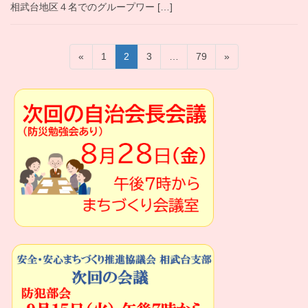
相武台地区４名でのグループワー […]
投
固
固
固
固
«
1
2
3
…
79
»
稿
定
定
定
定
ペ
ペ
ペ
ペ
の
ー
ー
ー
ー
ペ
ジ
ジ
ジ
ジ
ー
ジ
送
り