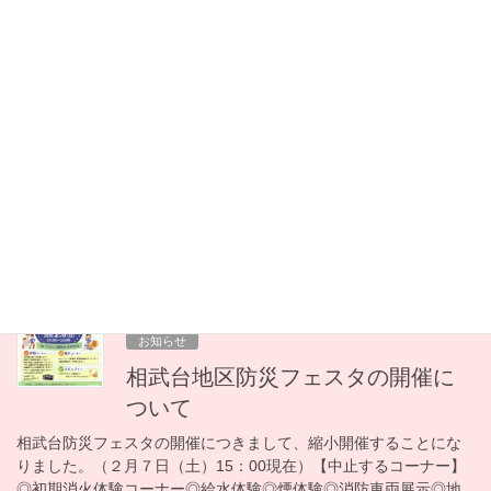
ございました。 寒い中で食べる炊き出しのカ […]
2026年2月8日
お知らせ
【開催します】相武台地区防災フェスタにつ
いて
本日（２月８日（日））の防災フェスタにつきまして、縮小開
催いたします。時間の変更はありません。（１０：００～１３：
００）※駐車場は、２０台を予定しておりましたがグラウンドの
コンディション不良のためまちづくりセンター入口 […]
2026年2月7日
お知らせ
相武台地区防災フェスタの開催に
ついて
相武台防災フェスタの開催につきまして、縮小開催することにな
りました。（２月７日（土）15：00現在）【中止するコーナー】
◎初期消火体験コーナー◎給水体験◎煙体験◎消防車両展示◎地