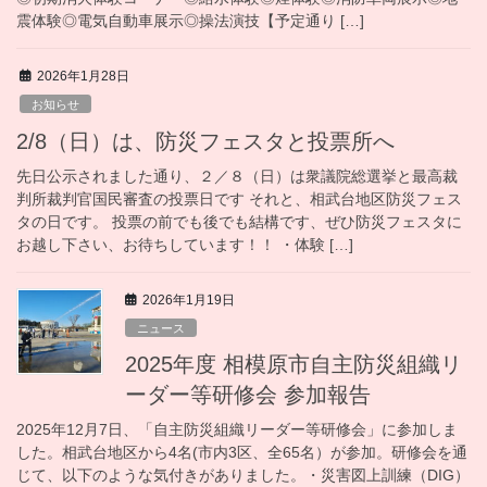
震体験◎電気自動車展示◎操法演技【予定通り […]
2026年1月28日
お知らせ
2/8（日）は、防災フェスタと投票所へ
先日公示されました通り、２／８（日）は衆議院総選挙と最高裁
判所裁判官国民審査の投票日です それと、相武台地区防災フェス
タの日です。 投票の前でも後でも結構です、ぜひ防災フェスタに
お越し下さい、お待ちしています！！ ・体験 […]
2026年1月19日
ニュース
2025年度 相模原市自主防災組織リ
ーダー等研修会 参加報告
2025年12月7日、「自主防災組織リーダー等研修会」に参加しま
した。相武台地区から4名(市内3区、全65名）が参加。研修会を通
じて、以下のような気付きがありました。・災害図上訓練（DIG）