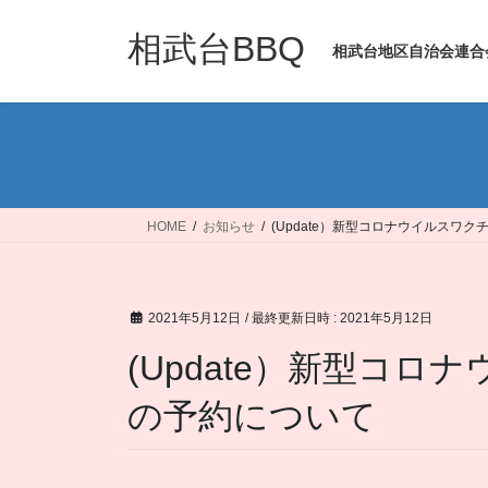
コ
ナ
ン
ビ
相武台BBQ
相武台地区自治会連合
テ
ゲ
ン
ー
ツ
シ
へ
ョ
ス
ン
キ
に
ッ
移
HOME
お知らせ
(Update）新型コロナウイルスワ
プ
動
2021年5月12日
/ 最終更新日時 :
2021年5月12日
(Update）新型コ
の予約について