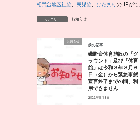
相武台地区社協
、
民児協
、
ひだまり
のHPが
お知らせ
カテゴリー
お知らせ
前の記事
磯野台体育施設の「グ
ラウンド」及び「体育
館」は令和３年８月６
日（金）から緊急事態
宣言終了までの間、利
用できません
2021年8月3日