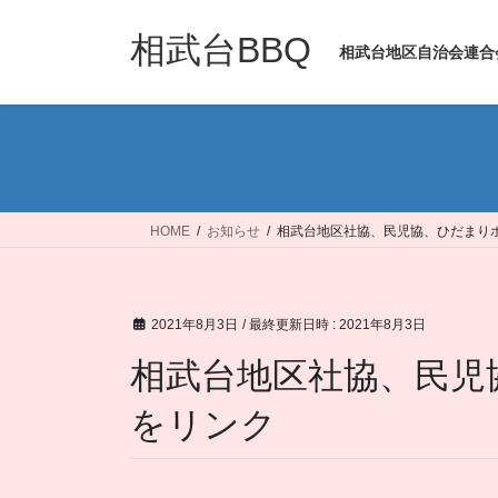
コ
ナ
ン
ビ
相武台BBQ
相武台地区自治会連合
テ
ゲ
ン
ー
ツ
シ
へ
ョ
ス
ン
キ
に
ッ
移
HOME
お知らせ
相武台地区社協、民児協、ひだまり
プ
動
2021年8月3日
/ 最終更新日時 :
2021年8月3日
相武台地区社協、民児
をリンク