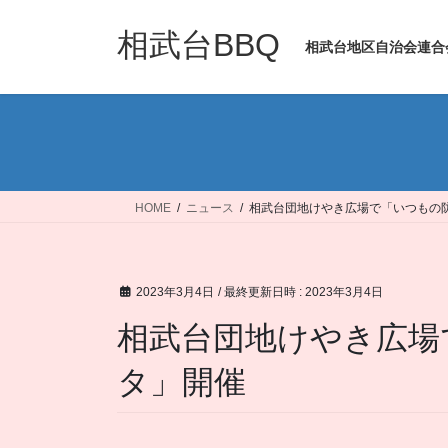
コ
ナ
ン
ビ
相武台BBQ
相武台地区自治会連合
テ
ゲ
ン
ー
ツ
シ
へ
ョ
ス
ン
キ
に
ッ
移
HOME
ニュース
相武台団地けやき広場で「いつもの
プ
動
2023年3月4日
/ 最終更新日時 :
2023年3月4日
相武台団地けやき広場
タ」開催