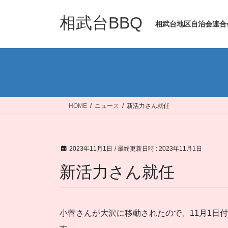
コ
ナ
ン
ビ
相武台BBQ
相武台地区自治会連合
テ
ゲ
ン
ー
ツ
シ
へ
ョ
ス
ン
キ
に
ッ
移
HOME
ニュース
新活力さん就任
プ
動
2023年11月1日
/ 最終更新日時 :
2023年11月1日
新活力さん就任
小菅さんが大沢に移動されたので、11月1日