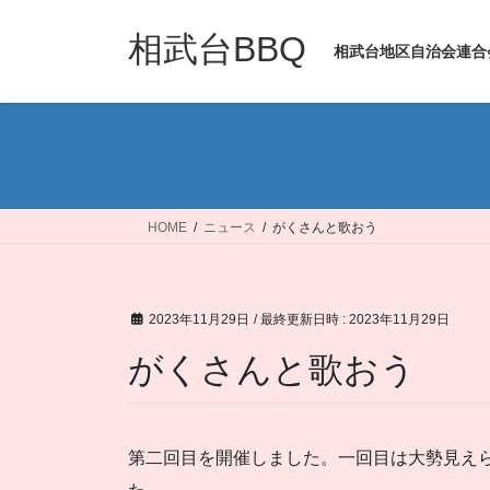
コ
ナ
ン
ビ
相武台BBQ
相武台地区自治会連合
テ
ゲ
ン
ー
ツ
シ
へ
ョ
ス
ン
キ
に
ッ
移
HOME
ニュース
がくさんと歌おう
プ
動
2023年11月29日
/ 最終更新日時 :
2023年11月29日
がくさんと歌おう
第二回目を開催しました。一回目は大勢見え