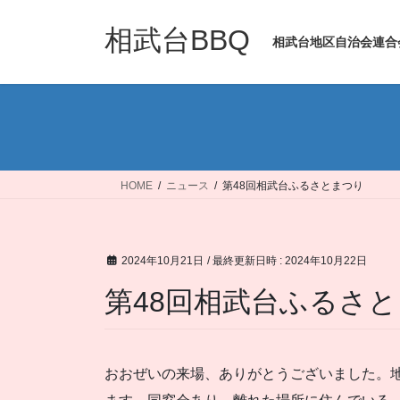
コ
ナ
ン
ビ
相武台BBQ
相武台地区自治会連合
テ
ゲ
ン
ー
ツ
シ
へ
ョ
ス
ン
キ
に
ッ
移
HOME
ニュース
第48回相武台ふるさとまつり
プ
動
2024年10月21日
/ 最終更新日時 :
2024年10月22日
第48回相武台ふるさ
おおぜいの来場、ありがとうございました。