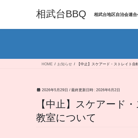
コ
ナ
ン
ビ
相武台BBQ
相武台地区自治会連合
テ
ゲ
ン
ー
ツ
シ
へ
ョ
ス
ン
キ
に
ッ
移
HOME
お知らせ
【中止】スケアード・ストレイト自
プ
動
2026年5月29日
/ 最終更新日時 :
2026年6月2日
【中止】スケアード・
教室について